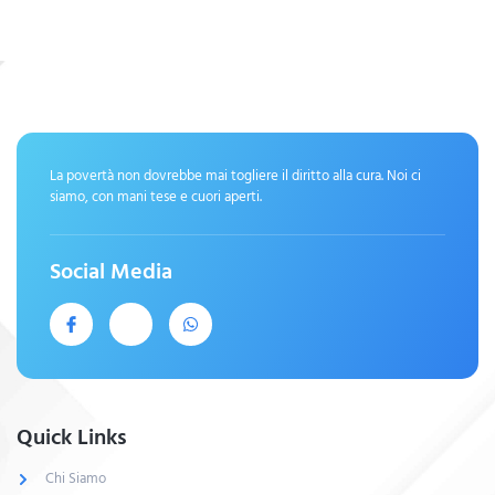
La povertà non dovrebbe mai togliere il diritto alla cura. Noi ci
siamo, con mani tese e cuori aperti.
Social Media
Quick Links
Chi Siamo