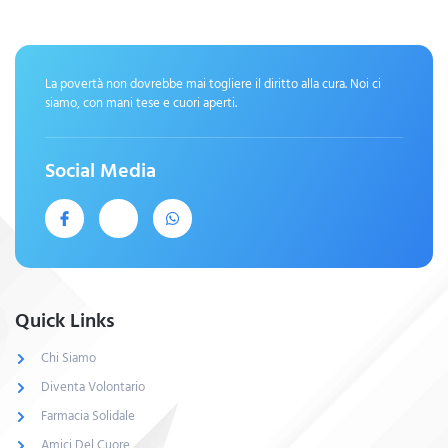
La povertà non dovrebbe mai togliere il diritto alla cura. Noi ci
siamo, con mani tese e cuori aperti.
Social Media
Quick Links
Chi Siamo
Diventa Volontario
Farmacia Solidale
Amici Del Cuore