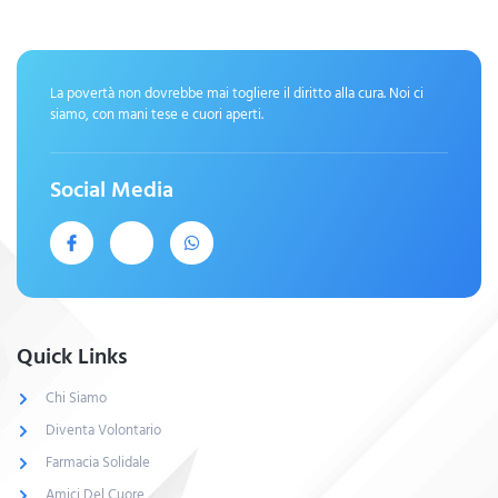
La povertà non dovrebbe mai togliere il diritto alla cura. Noi ci
siamo, con mani tese e cuori aperti.
Social Media
Quick Links
Chi Siamo
Diventa Volontario
Farmacia Solidale
Amici Del Cuore