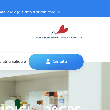
atello Mio (di fianco al distributore IP)
iatria Solidale
Contatti