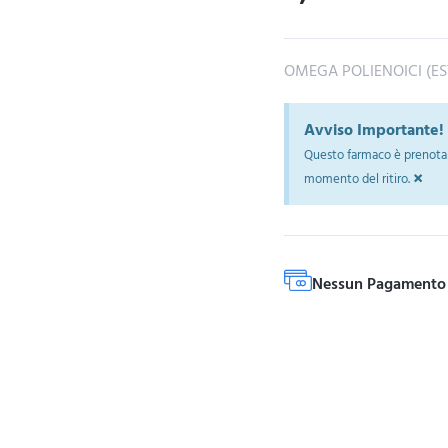
OMEGA POLIENOICI (EST
Avviso Importante!
Questo farmaco è prenotab
×
momento del ritiro.
Nessun Pagamento 