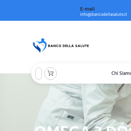
E-mail
info@bancodellasalute.it
Chi Siam