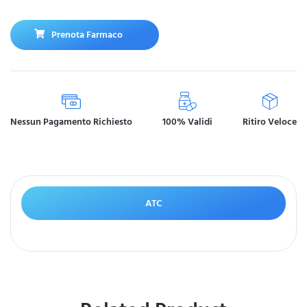
Prenota Farmaco
Nessun Pagamento Richiesto
100% Validi
Ritiro Veloce
ATC