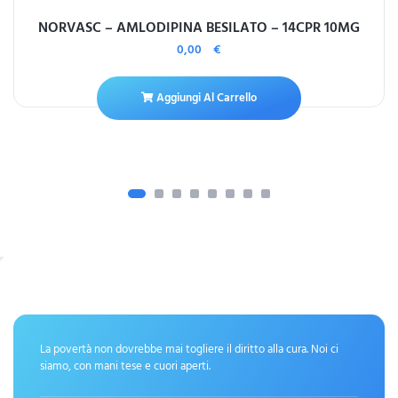
NORVASC – AMLODIPINA BESILATO – 14CPR 10MG
0,00
€
Aggiungi Al Carrello
La povertà non dovrebbe mai togliere il diritto alla cura. Noi ci
siamo, con mani tese e cuori aperti.