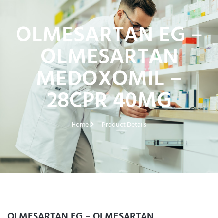
OLMESARTAN EG –
OLMESARTAN
MEDOXOMIL –
28CPR 40MG
Home
Product Details
OLMESARTAN EG – OLMESARTAN