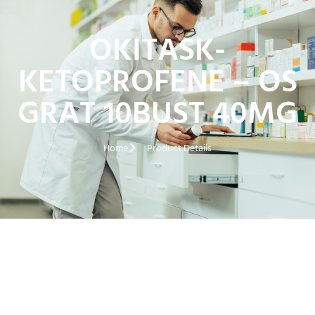
OKITASK-
KETOPROFENE – OS
GRAT 10BUST 40MG
Home
Product Details