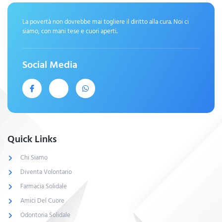
La povertà non dovrebbe mai togliere il diritto alla cura. Noi ci
siamo, con mani tese e cuori aperti.
Social Media
Quick Links
Chi Siamo
Diventa Volontario
Farmacia Solidale
Amici Del Cuore
Odontoria Solidale