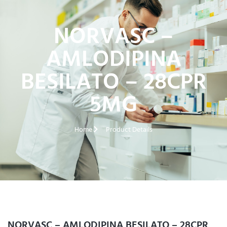
NORVASC –
AMLODIPINA
BESILATO – 28CPR
5MG
Home
Product Details
NORVASC – AMLODIPINA BESILATO – 28CPR