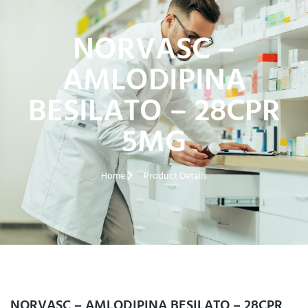
NORVASC –
AMLODIPINA
BESILATO – 28CPR
5MG
Home
Product Details
NORVASC – AMLODIPINA BESILATO – 28CPR