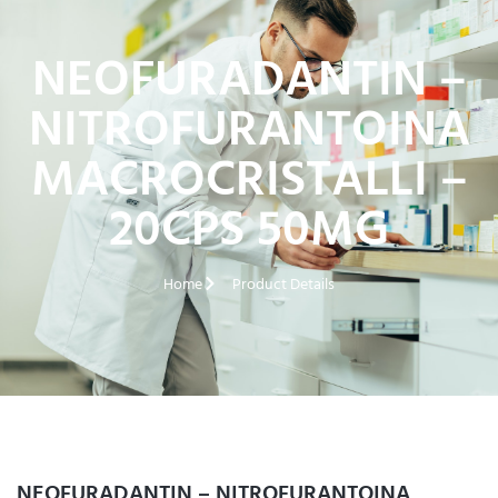
NEOFURADANTIN –
NITROFURANTOINA
MACROCRISTALLI –
20CPS 50MG
Home
Product Details
NEOFURADANTIN – NITROFURANTOINA