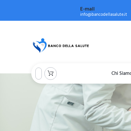
E-mail
info@bancodellasalute.it
Chi Siam