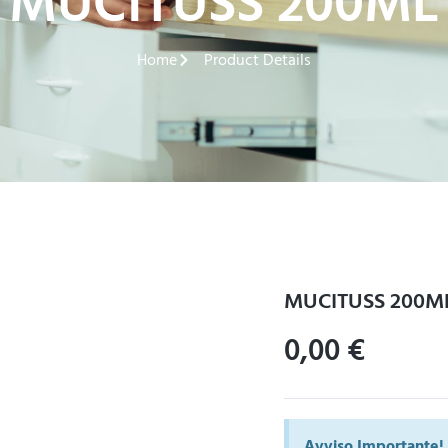
MUCITUSS 200ML
Home
Product Details
MUCITUSS 200M
0,00
€
Avviso Importante!