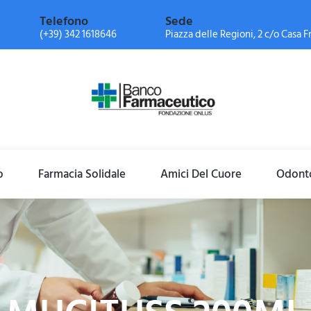
Telefono
Sede
(+39) 342 1618646
Piazza delle Regioni, 2 c/o Casa Fr
o
Farmacia Solidale
Amici Del Cuore
Odonto