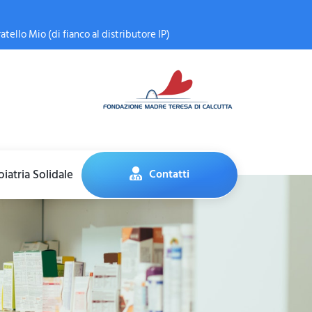
atello Mio (di fianco al distributore IP)
iatria Solidale
Contatti