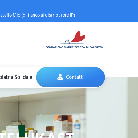
atello Mio (di fianco al distributore IP)
iatria Solidale
Contatti