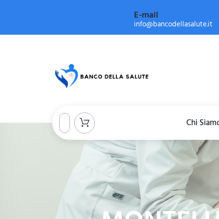
E-mail
info@bancodellasalute.it
Chi Siam