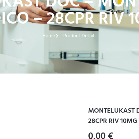
KAST DOC – MON
ICO – 28CPR RIV 
Home
Product Details
MONTELUKAST D
28CPR RIV 10MG
0,00
€