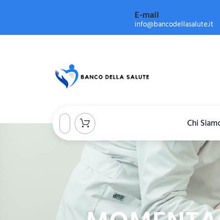
E-mail
info@bancodellasalute.it
Chi Siam