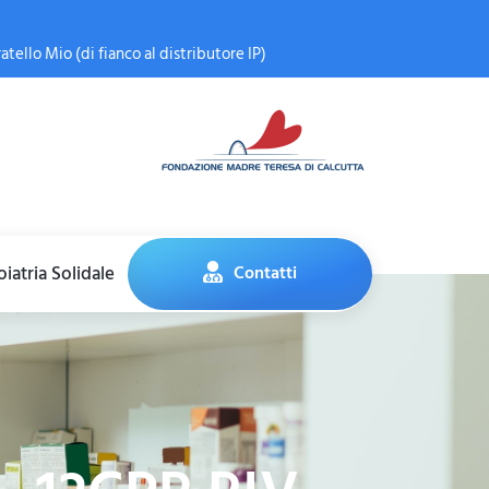
atello Mio (di fianco al distributore IP)
iatria Solidale
Contatti