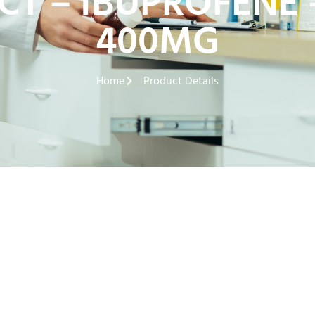
 – IBUPROFENE –
400MG
Home
Product Details