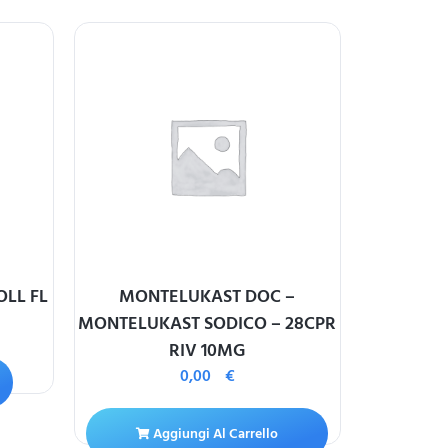
LL FL
MONTELUKAST DOC –
LASITON
MONTELUKAST SODICO – 28CPR
RIV 10MG
0,00
€
A
Aggiungi Al Carrello