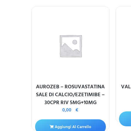
ASTATINA
AUROZEB – ROSUVASTATINA
VAL
TIMIBE –
SALE DI CALCIO/EZETIMIBE –
0MG
30CPR RIV 5MG+10MG
0,00
€
ello
Aggiungi Al Carrello