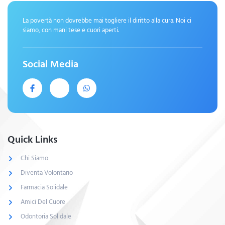
La povertà non dovrebbe mai togliere il diritto alla cura. Noi ci
siamo, con mani tese e cuori aperti.
Social Media
Quick Links
Chi Siamo
Diventa Volontario
Farmacia Solidale
Amici Del Cuore
Odontoria Solidale