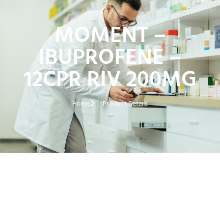
MOMENT –
IBUPROFENE –
12CPR RIV 200MG
Home
Product Details