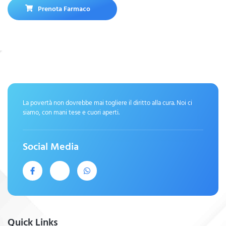
Prenota Farmaco
La povertà non dovrebbe mai togliere il diritto alla cura. Noi ci
siamo, con mani tese e cuori aperti.
Social Media
Quick Links