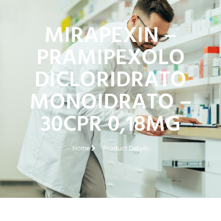
MIRAPEXIN –
PRAMIPEXOLO
DICLORIDRATO
MONOIDRATO –
30CPR 0,18MG
Home
Product Details