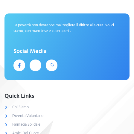
La povertà non dovrebbe mai togliere il diritto alla cura. Noi ci
siamo, con mani tese e cuori aperti.
Social Media
Quick Links
Chi Siamo
Diventa Volontario
Farmacia Solidale
Amici Del Cuore