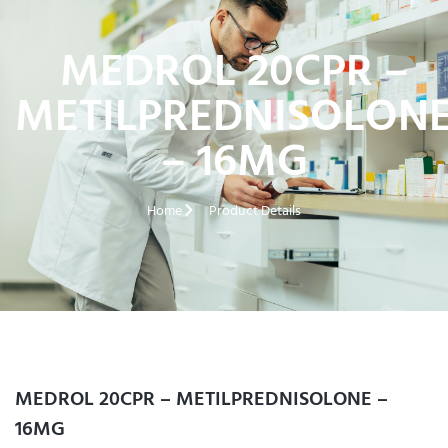
MEDROL 20CPR –
METILPREDNISOLON
– 16MG
Home
Product Details
MEDROL 20CPR – METILPREDNISOLONE –
16MG