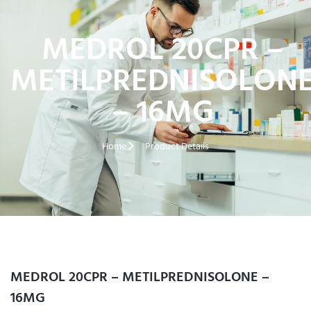
MEDROL 20CPR –
METILPREDNISOLON
– 16MG
Home
Product Details
MEDROL 20CPR – METILPREDNISOLONE –
16MG