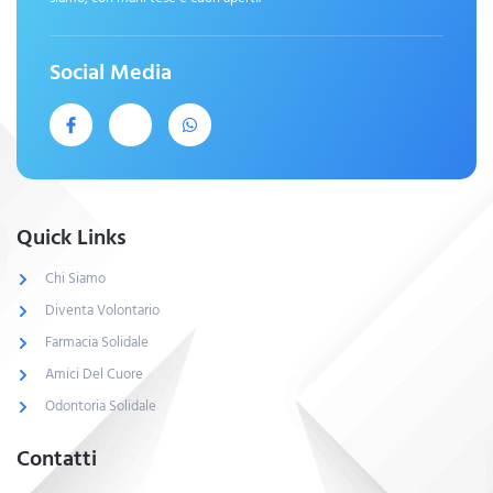
Social Media
Quick Links
Chi Siamo
Diventa Volontario
Farmacia Solidale
Amici Del Cuore
Odontoria Solidale
Contatti