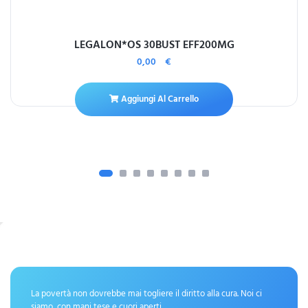
LEGALON*OS 30BUST EFF200MG
0,00
€
Aggiungi Al Carrello
La povertà non dovrebbe mai togliere il diritto alla cura. Noi ci
siamo, con mani tese e cuori aperti.