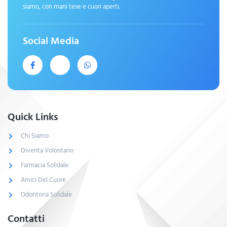
siamo, con mani tese e cuori aperti.
Social Media
Quick Links
Chi Siamo
Diventa Volontario
Farmacia Solidale
Amici Del Cuore
Odontoria Solidale
Contatti