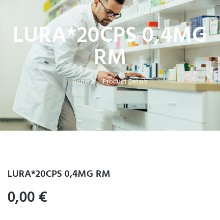
LURA*20CPS 0,4MG
RM
Home
Product Details
LURA*20CPS 0,4MG RM
0,00
€