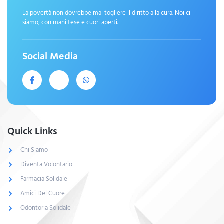
La povertà non dovrebbe mai togliere il diritto alla cura. Noi ci
siamo, con mani tese e cuori aperti.
Social Media
Quick Links
Chi Siamo
Diventa Volontario
Farmacia Solidale
Amici Del Cuore
Odontoria Solidale