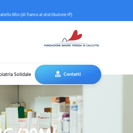
atello Mio (di fianco al distributore IP)
iatria Solidale
Contatti