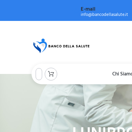
E-mail
info@bancodellasalute.it
Chi Siam