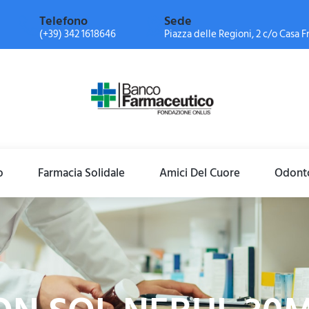
Telefono
Sede
(+39) 342 1618646
Piazza delle Regioni, 2 c/o Casa Fr
o
Farmacia Solidale
Amici Del Cuore
Odonto