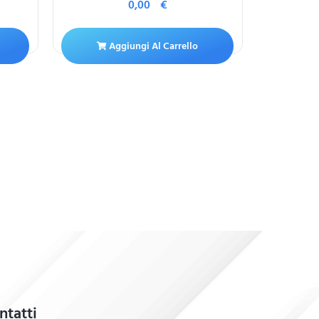
0,00
€
Aggiungi Al Carrello
A
ntatti