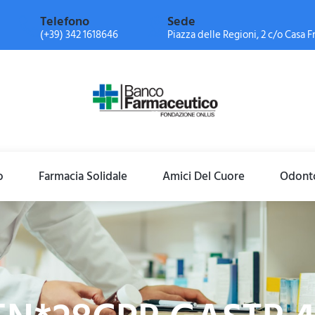
Telefono
Sede
(+39) 342 1618646
Piazza delle Regioni, 2 c/o Casa Fr
o
Farmacia Solidale
Amici Del Cuore
Odonto