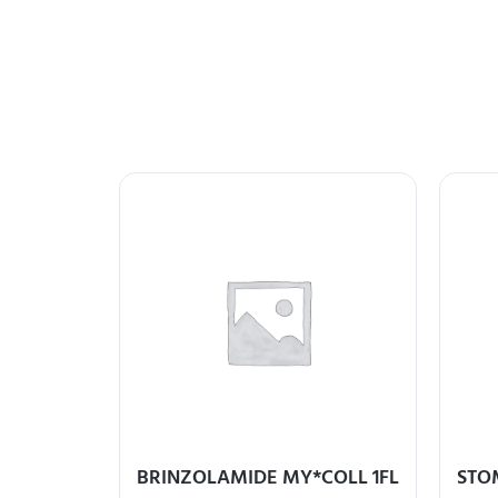
IDO
BRINZOLAMIDE MY*COLL 1FL
STO