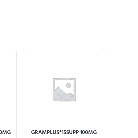
10MG
GRAMPLUS*15SUPP 100MG
CONGESCO