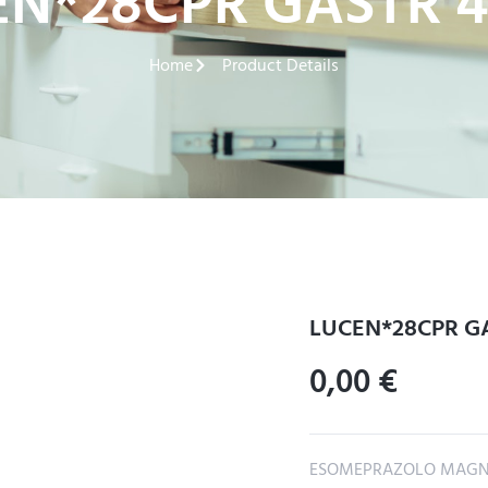
EN*28CPR GASTR 
Home
Product Details
LUCEN*28CPR G
0,00
€
ESOMEPRAZOLO MAGNE