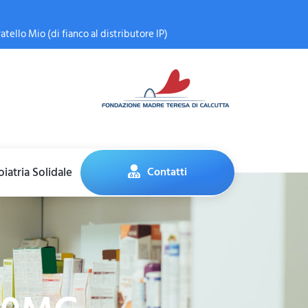
atello Mio (di fianco al distributore IP)
iatria Solidale
Contatti