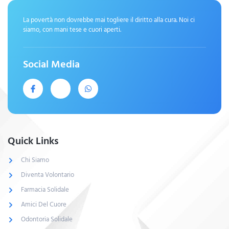
La povertà non dovrebbe mai togliere il diritto alla cura. Noi ci
siamo, con mani tese e cuori aperti.
Social Media
Quick Links
Chi Siamo
Diventa Volontario
Farmacia Solidale
Amici Del Cuore
Odontoria Solidale