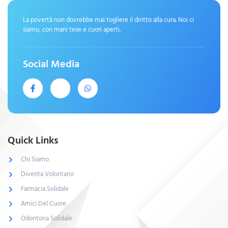
La povertà non dovrebbe mai togliere il diritto alla cura. Noi ci
siamo, con mani tese e cuori aperti.
Social Media
Quick Links
Chi Siamo
Diventa Volontario
Farmacia Solidale
Amici Del Cuore
Odontoria Solidale