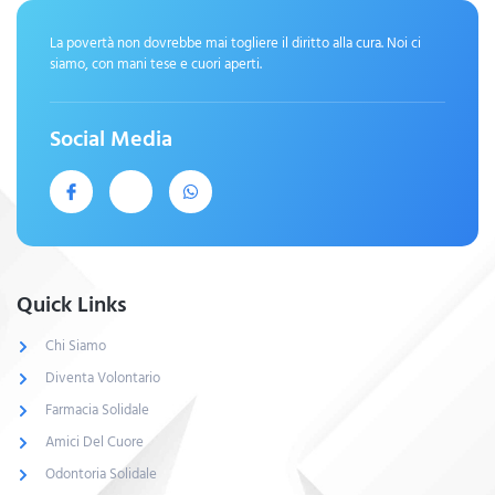
La povertà non dovrebbe mai togliere il diritto alla cura. Noi ci
siamo, con mani tese e cuori aperti.
Social Media
Quick Links
Chi Siamo
Diventa Volontario
Farmacia Solidale
Amici Del Cuore
Odontoria Solidale