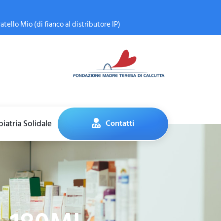
atello Mio (di fianco al distributore IP)
iatria Solidale
Contatti