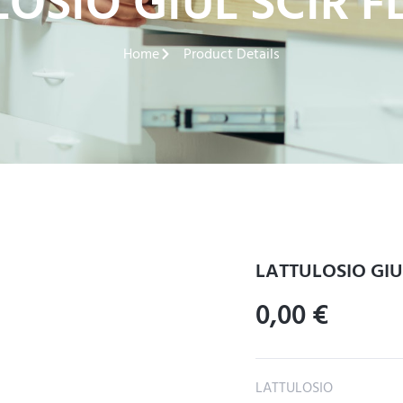
OSIO GIUL SCIR F
Home
Product Details
LATTULOSIO GIUL
0,00
€
LATTULOSIO