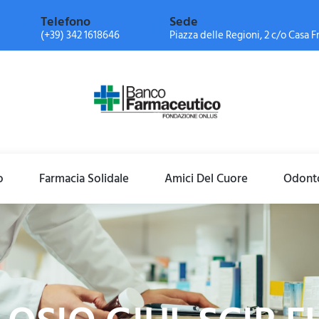
Telefono
Sede
(+39) 342 1618646
Piazza delle Regioni, 2 c/o Casa Fr
o
Farmacia Solidale
Amici Del Cuore
Odonto