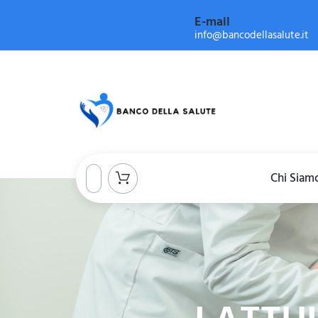
E-mail
info@bancodellasalute.it
Chi Siam