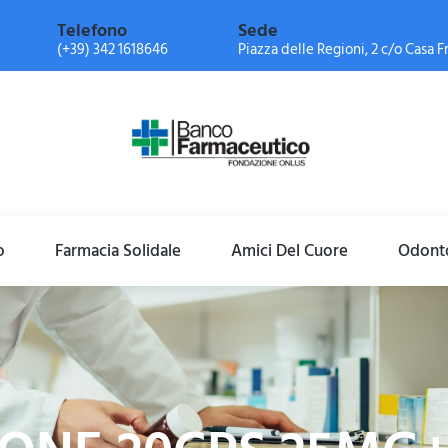
Telefono
Sede
(+39) 342 1618646
Piazza delle Regioni, 2 c/o Casa Fr
o
Farmacia Solidale
Amici Del Cuore
Odonto