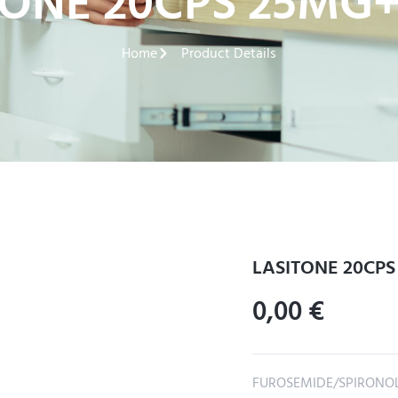
TONE 20CPS 25MG
Home
Product Details
LASITONE 20CP
0,00
€
FUROSEMIDE/SPIRONO