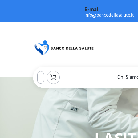
E-mail
info@bancodellasalute.it
Chi Siam