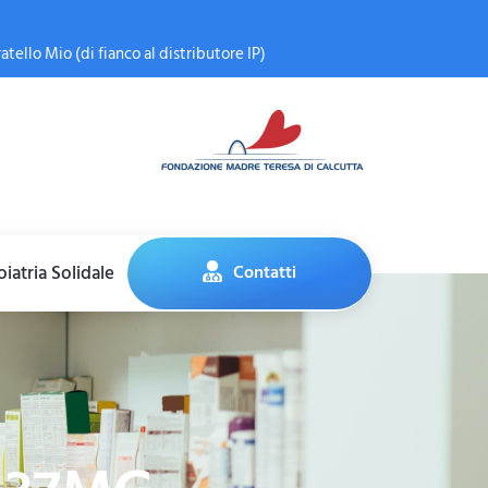
atello Mio (di fianco al distributore IP)
iatria Solidale
Contatti