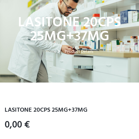
LASITONE 20CPS
25MG+37MG
Home
Product Details
LASITONE 20CPS 25MG+37MG
0,00
€