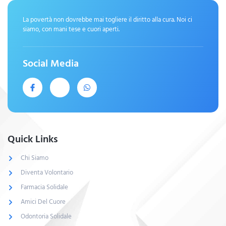
La povertà non dovrebbe mai togliere il diritto alla cura. Noi ci
siamo, con mani tese e cuori aperti.
Social Media
Quick Links
Chi Siamo
Diventa Volontario
Farmacia Solidale
Amici Del Cuore
Odontoria Solidale