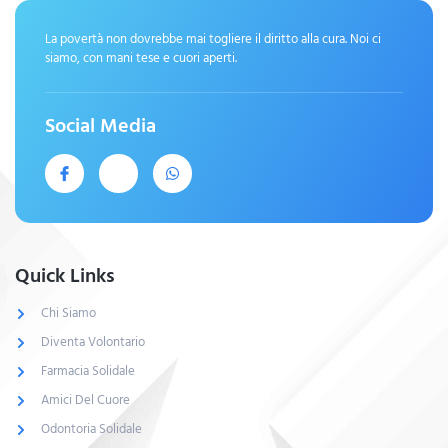
La povertà non dovrebbe mai togliere il diritto alla cura. Noi ci
siamo, con mani tese e cuori aperti.
Social Media
Quick Links
Chi Siamo
Diventa Volontario
Farmacia Solidale
Amici Del Cuore
Odontoria Solidale