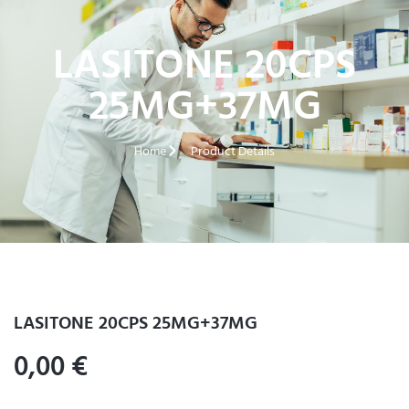
LASITONE 20CPS
25MG+37MG
Home
Product Details
LASITONE 20CPS 25MG+37MG
0,00
€