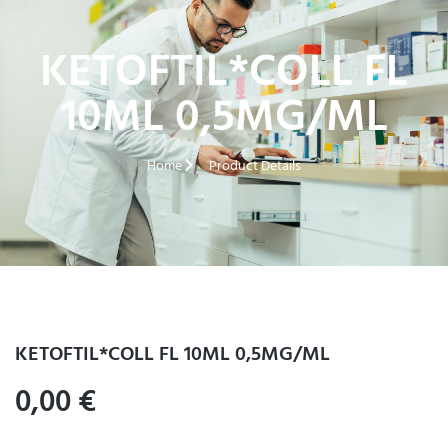
KETOFTIL*COLL FL
10ML 0,5MG/ML
Home
Product Details
KETOFTIL*COLL FL 10ML 0,5MG/ML
0,00
€