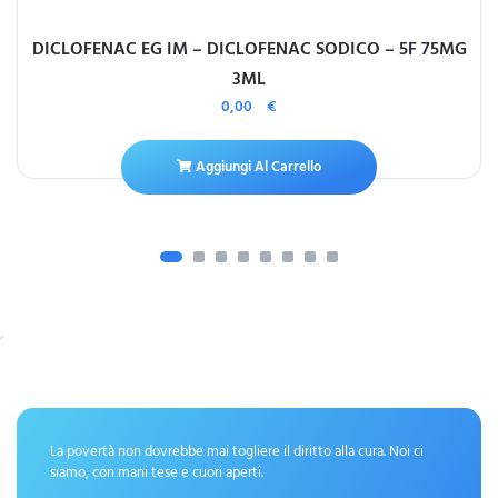
DICLOFENAC EG IM – DICLOFENAC SODICO – 5F 75MG
3ML
0,00
€
Aggiungi Al Carrello
La povertà non dovrebbe mai togliere il diritto alla cura. Noi ci
siamo, con mani tese e cuori aperti.