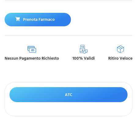
Prenota Farmaco
Nessun Pagamento Richiesto
100% Validi
Ritiro Veloce
ATC