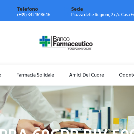
Telefono
Sede
(+39) 342 1618646
Piazza delle Regioni, 2 c/o Casa Fr
o
Farmacia Solidale
Amici Del Cuore
Odonto