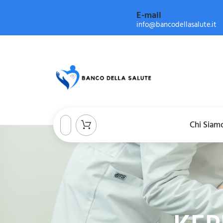
E-mail
info@bancodellasalute.it
Chi Siam