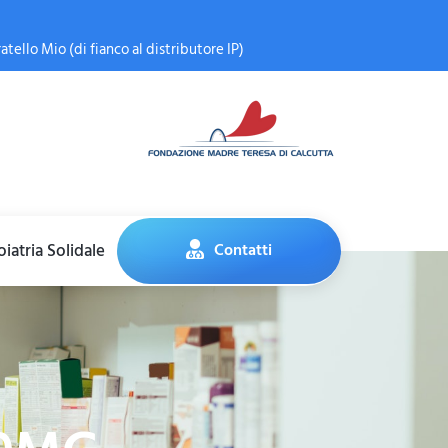
atello Mio (di fianco al distributore IP)
iatria Solidale
Contatti