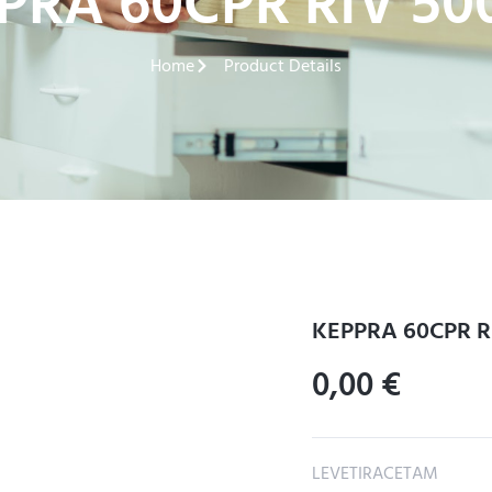
PRA 60CPR RIV 5
Home
Product Details
KEPPRA 60CPR R
0,00
€
LEVETIRACETAM