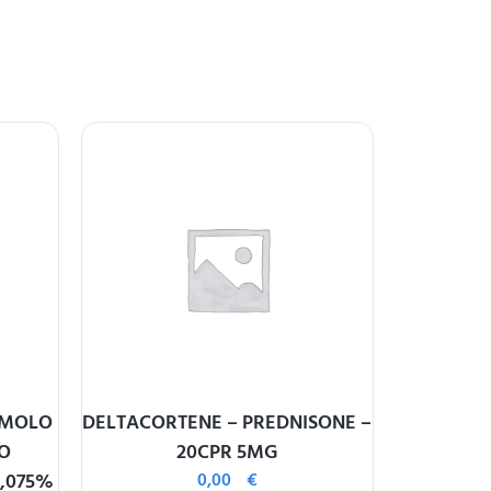
AMOLO
DELTACORTENE – PREDNISONE –
DE
IO
20CPR 5MG
URSODES
0,075%
0,00
€