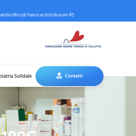
atello Mio (di fianco al distributore IP)
iatria Solidale
Contatti