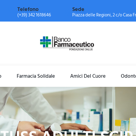
Telefono
Sede
(+39) 342 1618646
Piazza delle Regioni, 2 c/o Casa Fr
o
Farmacia Solidale
Amici Del Cuore
Odonto