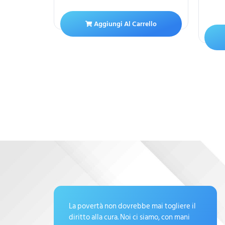
ello
Aggiungi Al Carrello
La povertà non dovrebbe mai togliere il
diritto alla cura. Noi ci siamo, con mani