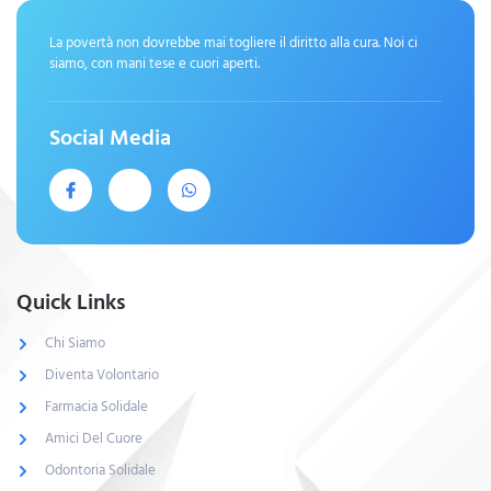
La povertà non dovrebbe mai togliere il diritto alla cura. Noi ci
siamo, con mani tese e cuori aperti.
Social Media
Quick Links
Chi Siamo
Diventa Volontario
Farmacia Solidale
Amici Del Cuore
Odontoria Solidale