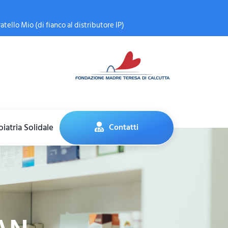
atello Mio (di fianco al distributore IP)
iatria Solidale
Contatti