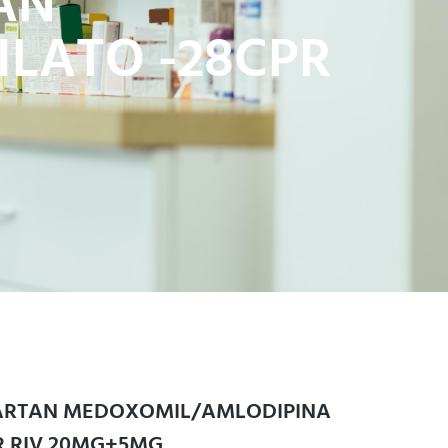
AN
LATO -28CPR
SARTAN MEDOXOMIL/AMLODIPINA
R RIV 20MG+5MG