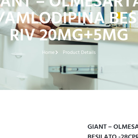
IANT – OLMESART
AMLODIPINA BESI
RIV 20MG+5MG
Home
Product Details
GIANT – OLME
BESILATO -28CP