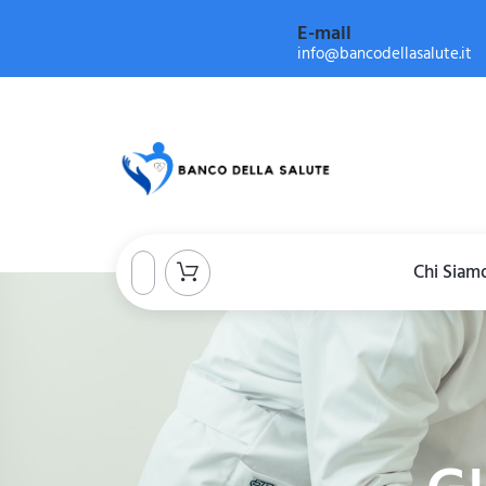
E-mail
info@bancodellasalute.it
Chi Siam