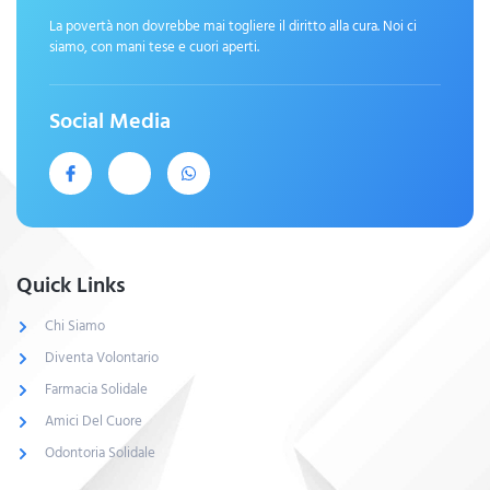
La povertà non dovrebbe mai togliere il diritto alla cura. Noi ci
siamo, con mani tese e cuori aperti.
Social Media
Quick Links
Chi Siamo
Diventa Volontario
Farmacia Solidale
Amici Del Cuore
Odontoria Solidale