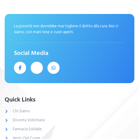
La povertà non dovrebbe mai togliere il diritto alla cura. Noi ci
siamo, con mani tese e cuori aperti.
Social Media
Quick Links
Chi Siamo
Diventa Volontario
Farmacia Solidale
Amici Del Cuore