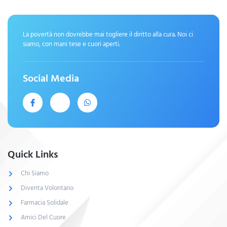
La povertà non dovrebbe mai togliere il diritto alla cura. Noi ci
siamo, con mani tese e cuori aperti.
Social Media
Quick Links
Chi Siamo
Diventa Volontario
Farmacia Solidale
Amici Del Cuore