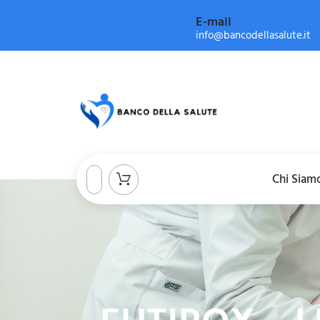
E-mail
info@bancodellasalute.it
Chi Siam