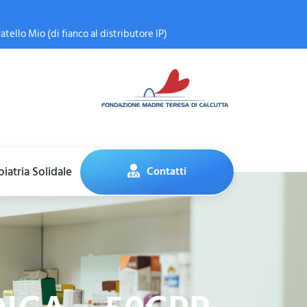
atello Mio (di fianco al distributore IP)
iatria Solidale
Contatti