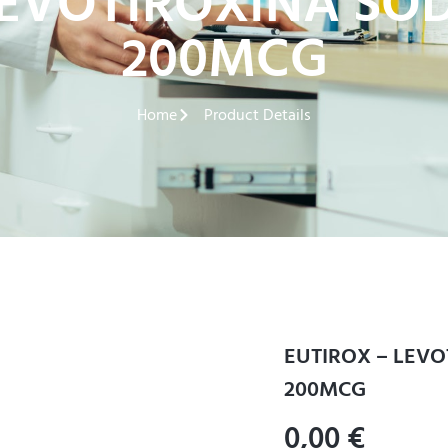
LEVOTIROXINA SOD
200MCG
Home
Product Details
EUTIROX – LEVO
200MCG
0,00
€