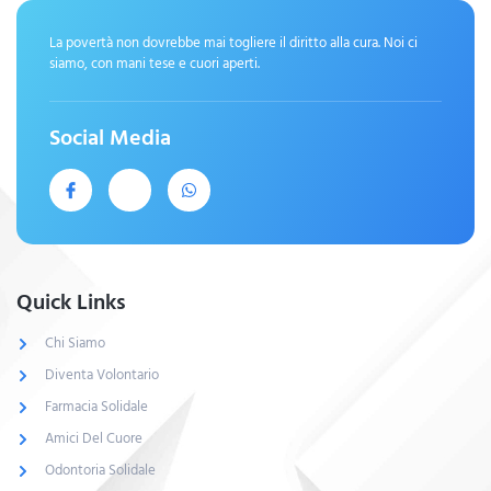
La povertà non dovrebbe mai togliere il diritto alla cura. Noi ci
siamo, con mani tese e cuori aperti.
Social Media
Quick Links
Chi Siamo
Diventa Volontario
Farmacia Solidale
Amici Del Cuore
Odontoria Solidale