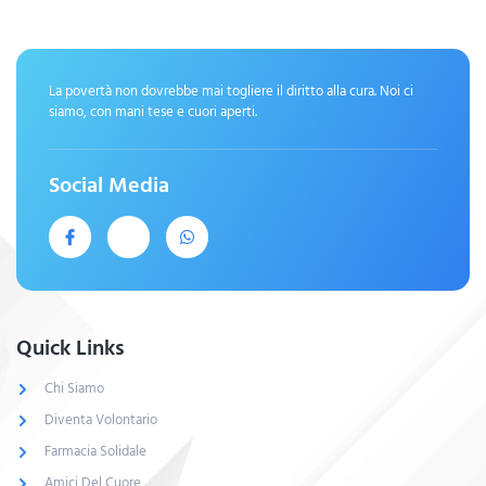
La povertà non dovrebbe mai togliere il diritto alla cura. Noi ci
siamo, con mani tese e cuori aperti.
Social Media
Quick Links
Chi Siamo
Diventa Volontario
Farmacia Solidale
Amici Del Cuore