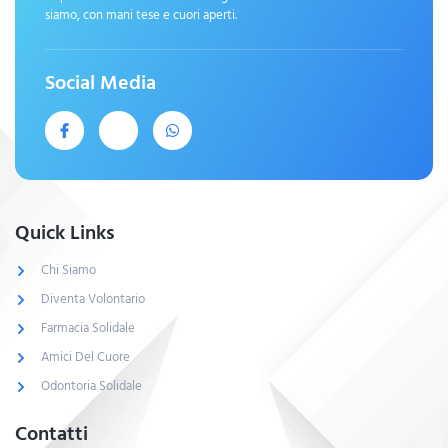
siamo, con mani tese e cuori aperti.
Social Media
Quick Links
Chi Siamo
Diventa Volontario
Farmacia Solidale
Amici Del Cuore
Odontoria Solidale
Contatti