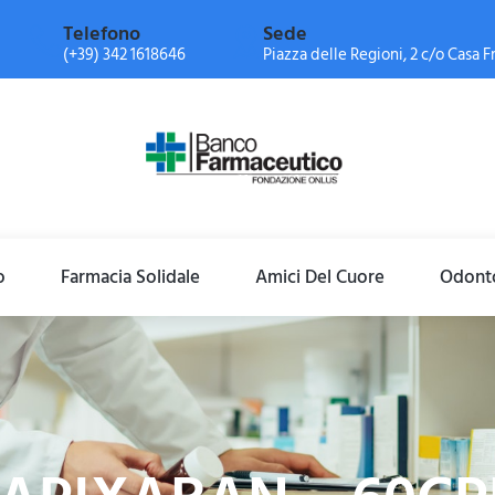
Telefono
Sede
(+39) 342 1618646
Piazza delle Regioni, 2 c/o Casa Fr
o
Farmacia Solidale
Amici Del Cuore
Odonto