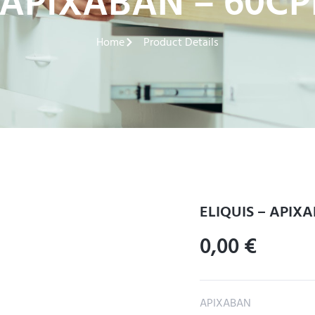
– APIXABAN – 60CP
Home
Product Details
ELIQUIS – APIX
0,00
€
APIXABAN