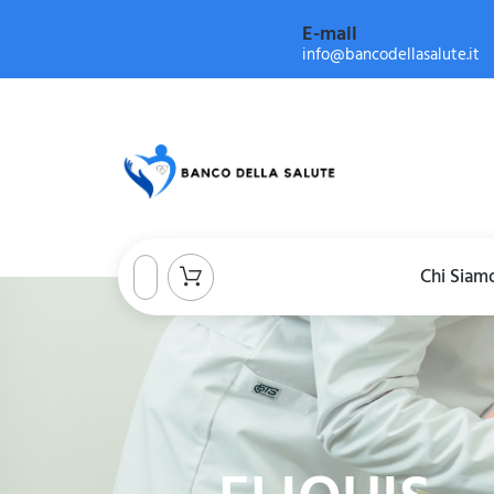
E-mail
info@bancodellasalute.it
Chi Siam