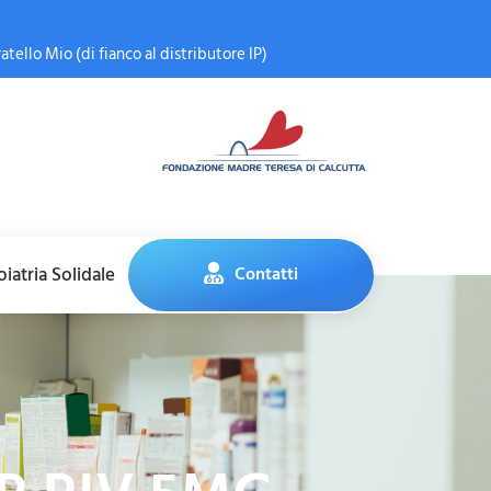
atello Mio (di fianco al distributore IP)
iatria Solidale
Contatti