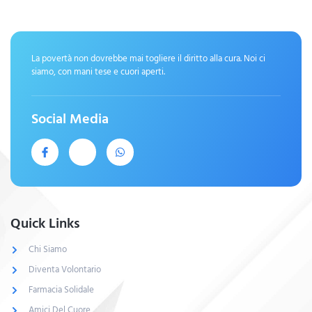
La povertà non dovrebbe mai togliere il diritto alla cura. Noi ci
siamo, con mani tese e cuori aperti.
Social Media
Quick Links
Chi Siamo
Diventa Volontario
Farmacia Solidale
Amici Del Cuore