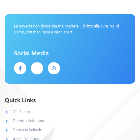
La povertà non dovrebbe mai togliere il diritto alla cura. Noi ci
siamo, con mani tese e cuori aperti.
Social Media
Quick Links
Chi Siamo
Diventa Volontario
Farmacia Solidale
Amici Del Cuore