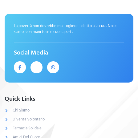
La povertà non dovrebbe mai togliere il diritto alla cura. Noi ci
siamo, con mani tese e cuori aperti.
Social Media
Quick Links
Chi Siamo
Diventa Volontario
Farmacia Solidale
Amici Del Cuore