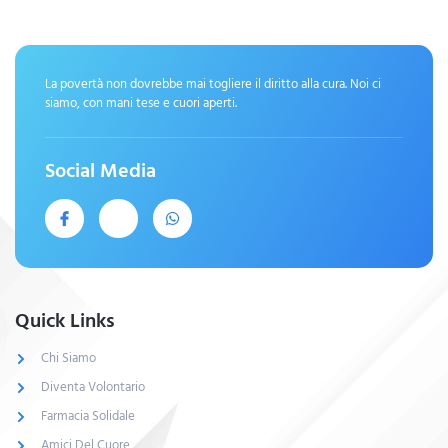
La povertà non dovrebbe mai togliere il diritto alla cura. Noi ci
siamo, con mani tese e cuori aperti.
Social Media
Quick Links
Chi Siamo
Diventa Volontario
Farmacia Solidale
Amici Del Cuore