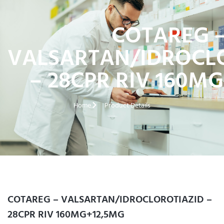
COTAREG 
VALSARTAN/IDROCL
– 28CPR RIV 160M
Home
Product Details
COTAREG – VALSARTAN/IDROCLOROTIAZID –
28CPR RIV 160MG+12,5MG