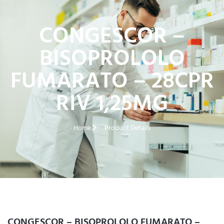
CONGESCOR –
BISOPROLOLO
FUMARATO – 28CPR
RIV 1,25MG
Home
Product Details
CONGESCOR – BISOPROLOLO FUMARATO –