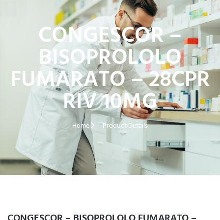
CONGESCOR –
BISOPROLOLO
FUMARATO – 28CPR
RIV 10MG
Home
Product Details
CONGESCOR – BISOPROLOLO FUMARATO –